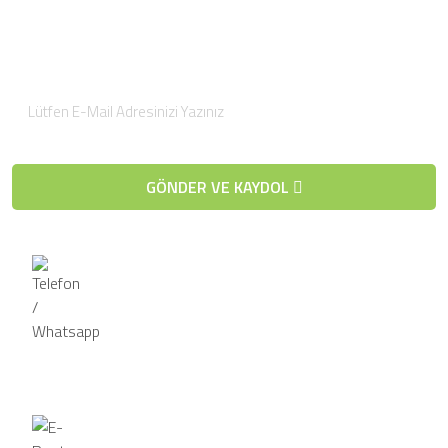
Düzenli olarak projelerimiz hakkında bilgilendirici bültenler
gönderiyoruz.
GÖNDER VE KAYDOL
Telefon / Whatsapp
Sabit
+90 212 9090 477
Mobil
+90 540 9090 477
E-Posta