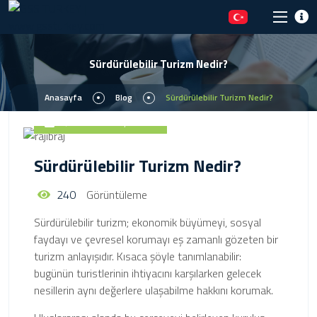
Sürdürülebilir Turizm Nedir?
Anasayfa
Blog
Sürdürülebilir Turizm Nedir?
17 Mart 2026, 15:51
Sürdürülebilir Turizm Nedir?
240
Görüntüleme
Sürdürülebilir turizm; ekonomik büyümeyi, sosyal
faydayı ve çevresel korumayı eş zamanlı gözeten bir
turizm anlayışıdır. Kısaca şöyle tanımlanabilir:
bugünün turistlerinin ihtiyacını karşılarken gelecek
nesillerin aynı değerlere ulaşabilme hakkını korumak.