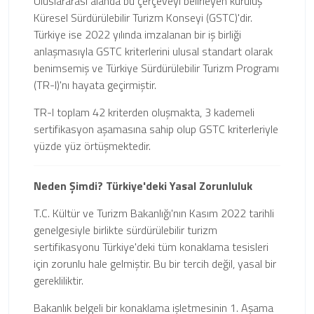
Uluslararası alanda bu çerçeveyi belirleyen kuruluş
Küresel Sürdürülebilir Turizm Konseyi (GSTC)'dir.
Türkiye ise 2022 yılında imzalanan bir iş birliği
anlaşmasıyla GSTC kriterlerini ulusal standart olarak
benimsemiş ve Türkiye Sürdürülebilir Turizm Programı
(TR-I)'nı hayata geçirmiştir.
TR-I toplam 42 kriterden oluşmakta, 3 kademeli
sertifikasyon aşamasına sahip olup GSTC kriterleriyle
yüzde yüz örtüşmektedir.
Neden Şimdi? Türkiye'deki Yasal Zorunluluk
T.C. Kültür ve Turizm Bakanlığı'nın Kasım 2022 tarihli
genelgesiyle birlikte sürdürülebilir turizm
sertifikasyonu Türkiye'deki tüm konaklama tesisleri
için zorunlu hale gelmiştir. Bu bir tercih değil, yasal bir
gerekliliktir.
Bakanlık belgeli bir konaklama işletmesinin 1. Aşama