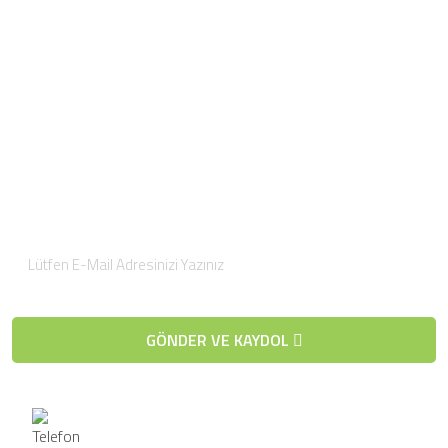
Blog
İnsan Kaynakları
İletişim
E-Posta Bültenimize
Kaydolun
Düzenli olarak projelerimiz hakkında bilgilendirici bültenler
gönderiyoruz.
GÖNDER VE KAYDOL
Telefon / Whatsapp