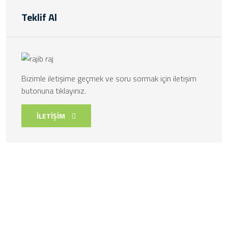
Teklif Al
Bizimle iletişime geçmek ve soru sormak için iletişim
butonuna tıklayınız.
İLETİŞİM
Sürdürülebilir Gelecek, Bugünden Başlar!
GssTurkey, sürdürülebilirlik alanında uzmanlaşmış bir
danışmanlık firması olarak, karbon ayak izi, enerji verimliliği ve