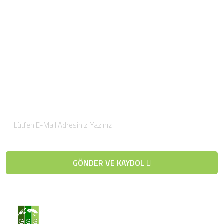
Blog
İnsan Kaynakları
İletişim
E-Posta Bültenimize
Kaydolun
Düzenli olarak projelerimiz hakkında bilgilendirici bültenler
gönderiyoruz.
GÖNDER VE KAYDOL
Telefon / Whatsapp
Sabit
+90 212 9090 477